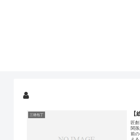
【
三徳包丁
匠創
関孫
前の
える