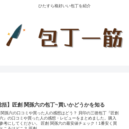
ひたすら格好いい包丁を紹介
総括】匠創 関孫六の包丁~買いかどうかを知る
 関孫六の口コミや買った人の感想はどう？ 貝印の三徳包丁『匠創
六』の口コミや買った人の感想・レビューをまとめました。購入
参考にしてください。 匠創 関孫六の最安値チェック！1番安く買
ところはどこ？ 匠創...