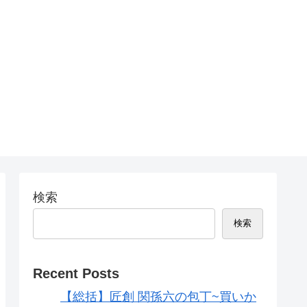
検索
検索
Recent Posts
【総括】匠創 関孫六の包丁~買いか