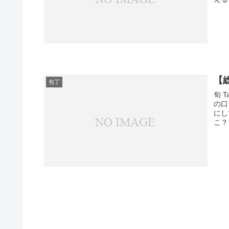
【総
包丁
旬 
の口
にし
こ？ 